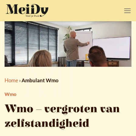
Ga
naar
inhoud
Home
›
Ambulant Wmo
Wmo
Wmo – vergroten van
zelfstandigheid