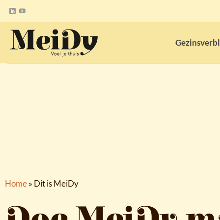
Ga
naar
inhoud
Gezinsverbl
Home
» Dit is MeiDy
Doe MeiDy m