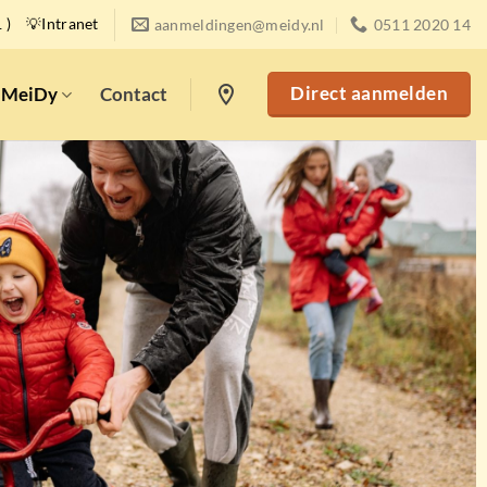
 )
💡Intranet
aanmeldingen@meidy.nl
0511 2020 14
location_on
 MeiDy
Contact
Direct aanmelden