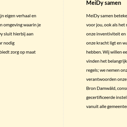
MeiDy samen
jn eigen verhaal en
MeiDy samen betekent
en omgeving waarin je
voor jou, ook als het
sluit hierbij aan
onze inventiviteit e
ar nodig
onze kracht ligt en 
biedt zorg op maat
hebben. Wij willen 
vinden het belangrijk
regels; we nemen onz
verantwoorden onze 
Bron Damwâld, consu
gecertificeerde inste
vanuit alle gemeenten