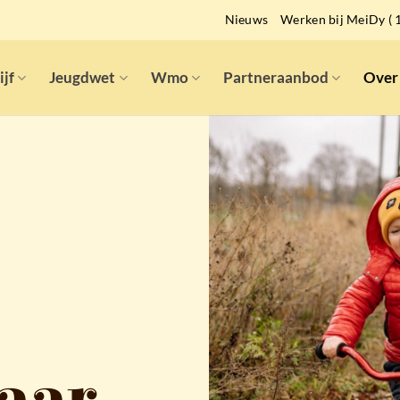
Nieuws
Werken bij MeiDy ( 1
ijf
Jeugdwet
Wmo
Partneraanbod
Over
aar