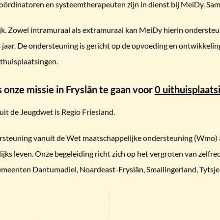
rdinatoren en systeemtherapeuten zijn in dienst bij MeiDy. Same
rijk. Zowel intramuraal als extramuraal kan MeiDy hierin onderste
jaar. De ondersteuning is gericht op de opvoeding en ontwikkeling
thuisplaatsingen.
s onze missie in Fryslân te gaan voor
0 uithuisplaats
it de Jeugdwet is Regio Friesland.
steuning vanuit de Wet maatschappelijke ondersteuning (Wmo) a
ijks leven. Onze begeleiding richt zich op het vergroten van zelfr
emeenten Dantumadiel, Noardeast-Fryslân, Smallingerland, Tytsje