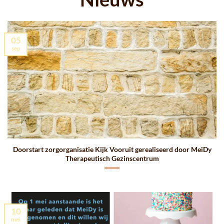
05
sep
Doorstart zorgorganisatie Kijk Vooruit gerealiseerd door MeiDy
Therapeutisch Gezinscentrum
10
mei